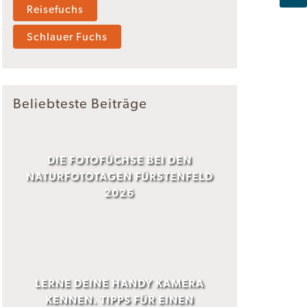
Reisefuchs
Schlauer Fuchs
Beliebteste Beiträge
DIE FOTOFÜCHSE BEI DEN
NATURFOTOTAGEN FÜRSTENFELD
2026
LERNE DEINE HANDY KAMERA
KENNEN. TIPPS FÜR EINEN