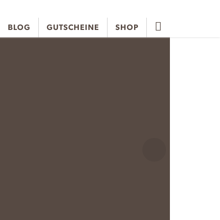
BLOG
GUTSCHEINE
SHOP
N
e
x
t