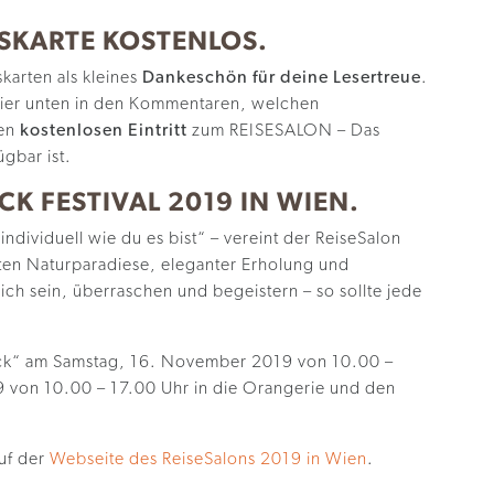
TSKARTE KOSTENLOS.
skarten als kleines
Dankeschön für deine Lesertreue
.
 hier unten in den Kommentaren, welchen
nen
kostenlosen Eintritt
zum REISESALON – Das
ügbar ist.
CK FESTIVAL 2019 IN WIEN.
individuell wie du es bist“ – vereint der
ReiseSalon
ten Naturparadiese, eleganter Erholung und
ich sein, überraschen und begeistern – so sollte jede
ück“ am Samstag, 1
6
. November 2019 von 10.00 –
 von 10.00 – 17.00 Uhr
in die Orangerie und den
uf der
Webseite des ReiseSalons 2019 in Wien
.