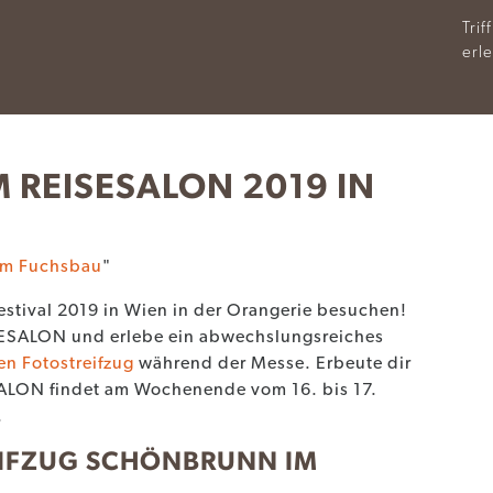
Tri
erl
 REISESALON 2019 IN
em Fuchsbau
"
tival 2019 in Wien in der Orangerie besuchen!
SESALON und erlebe ein abwechslungsreiches
n Fotostreifzug
während der Messe. Erbeute dir
ALON findet am Wochenende vom 16. bis 17.
.
EIFZUG SCHÖNBRUNN IM