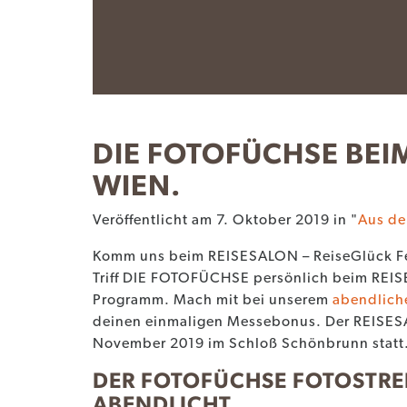
u
s
DIE FOTOFÜCHSE BEIM
WIEN.
Veröffentlicht am 7. Oktober 2019 in "
Aus d
Komm uns beim REISESALON – ReiseGlück Fes
Triff DIE FOTOFÜCHSE persönlich beim REI
Programm. Mach mit bei unserem
abendliche
deinen einmaligen Messebonus. Der REISES
November 2019 im Schloß Schönbrunn statt
DER FOTOFÜCHSE FOTOSTR
ABENDLICHT.