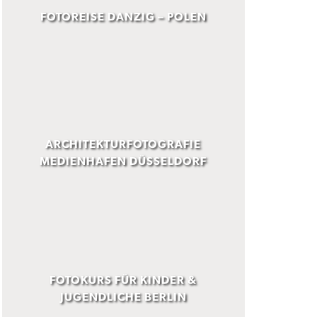
FOTOREISE DANZIG – POLEN
ARCHITEKTURFOTOGRAFIE
MEDIENHAFEN DÜSSELDORF
FOTOKURS FÜR KINDER &
JUGENDLICHE BERLIN