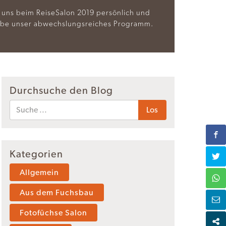
ff uns beim ReiseSalon 2019 persönlich und
ebe unser abwechslungsreiches Programm.
Durchsuche den Blog
Kategorien
Allgemein
Aus dem Fuchsbau
Fotofüchse Salon