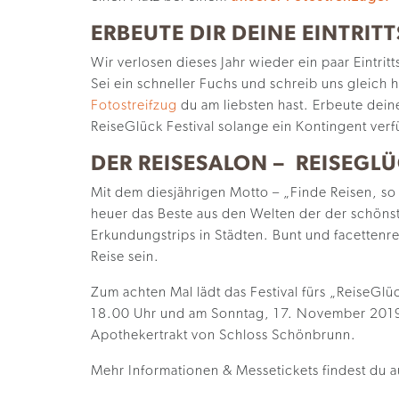
ERBEUTE DIR DEINE EINTRIT
Wir verlosen dieses Jahr wieder ein paar Eintritt
Sei ein schneller Fuchs und schreib uns gleich
Fotostreifzug
du am liebsten hast. Erbeute dei
ReiseGlück Festival solange ein Kontingent verf
DER REISESALON – REISEGLÜ
Mit dem
diesjährigen Motto
– „Finde Reisen, so 
heuer das Beste aus den Welten der der schöns
Erkundungstrips in Städten. Bunt und facettenre
Reise sein.
Zum
achten
Mal lädt das Festival fürs „ReiseGl
18.00 Uhr und am Sonntag, 1
7
. November 2019
Apothekertrakt von Schloss Schönbrunn
.
Mehr Informationen & Messetickets findest du a