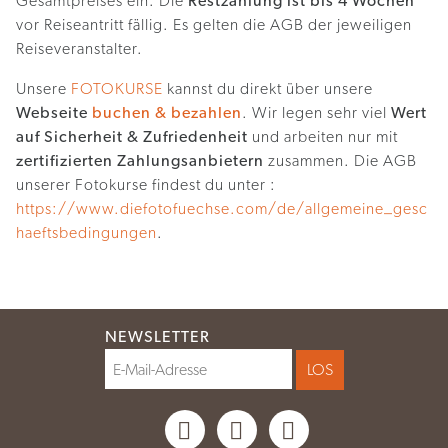
Gesamtpreises ein. Die
Restzahlung ist bis 4 Wochen
vor Reiseantritt fällig. Es gelten die AGB der jeweiligen
Reiseveranstalter.
Unsere
FOTOKURSE
kannst du direkt über unsere
Webseite
buchen & bezahlen
. Wir legen sehr viel
Wert
auf Sicherheit & Zufriedenheit
und arbeiten nur mit
zertifizierten Zahlungsanbietern
zusammen. Die AGB
unserer Fotokurse findest du unter :
https://www.diefotofuechse.com/de/allgemeine_gesc
haeftsbedingungen
.
NEWSLETTER