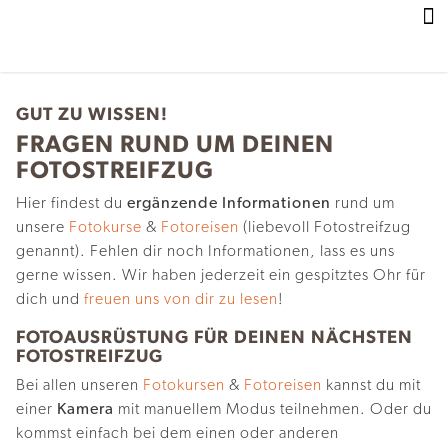
Z
u
m
I
n
GUT ZU WISSEN!
h
FRAGEN RUND UM DEINEN
a
FOTOSTREIFZUG
l
t
Hier findest du
ergänzende Informationen
rund um
unsere
Fotokurse
&
Fotoreisen
(liebevoll Fotostreifzug
genannt). Fehlen dir noch Informationen, lass es uns
gerne wissen. Wir haben jederzeit ein gespitztes Ohr für
dich und
freuen uns von dir zu lesen
!
FOTOAUSRÜSTUNG FÜR DEINEN NÄCHSTEN
FOTOSTREIFZUG
Bei allen unseren
Fotokursen
&
Fotoreisen
kannst du mit
einer
Kamera
mit manuellem Modus teilnehmen. Oder du
kommst einfach bei dem einen oder anderen