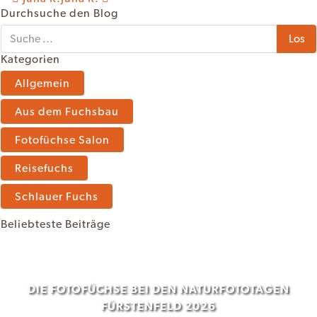
NAVIGATION
Durchsuche den Blog
Kategorien
Allgemein
Aus dem Fuchsbau
Fotofüchse Salon
Reisefuchs
Schlauer Fuchs
Beliebteste Beiträge
DIE FOTOFÜCHSE BEI DEN NATURFOTOTAGEN
FÜRSTENFELD 2026