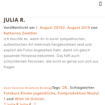
Z
u
m
JULIA R.
I
n
Veröffentlicht am
1. August 2019
2. August 2019
von
h
Katharina Zwettler
a
Ich mochte es, wenn ihr in eurer sympathischen,
l
authentischen Art mehrmals hergekommen seid und
t
explizit die Fotos angesehen habt, damit ich gleich
passende Hinweise bekomme. Das hilft auch
schüchternen Personen, die nicht so gerne von sich aus
fragen
Tags:
DE
. Schlagwörter:
Asien
Fotoreise
Reisefuchs
Reisetipp
Fotokurs Kinder Jugendliche
,
Postproduktion Modul
1
und
Wien im Grünen
.
BEITRAGS-
Julia R.
Julia R.