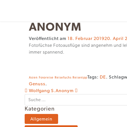
Z
u
m
ANONYM
I
n
h
Veröffentlicht am
18. Februar 2019
20. April 
a
Fotofüchse Fotoausflüge sind angenehm und le
l
immer spannend.
t
Tags:
DE
. Schlagw
Asien
Fotoreise
Reisefuchs
Reisetipp
Genuss
.
BEITRAGS-
Wolfgang S.
Anonym
NAVIGATION
Kategorien
Allgemein