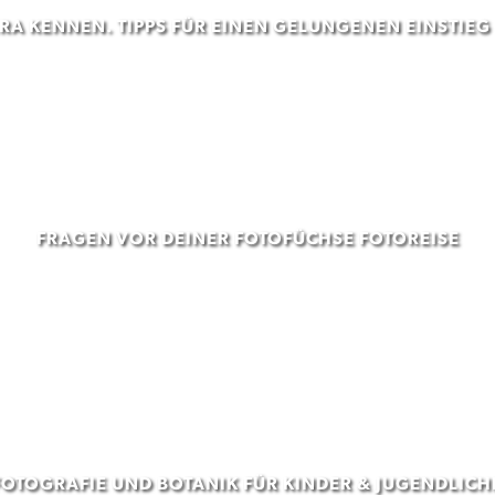
A KENNEN. TIPPS FÜR EINEN GELUNGENEN EINSTIEG
FRAGEN VOR DEINER FOTOFÜCHSE FOTOREISE
TOGRAFIE UND BOTANIK FÜR KINDER & JUGENDLICH