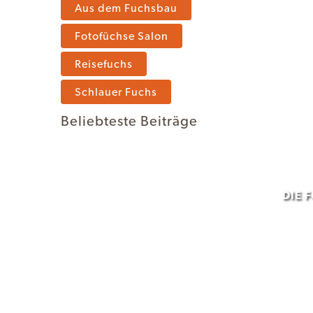
Aus dem Fuchsbau
Fotofüchse Salon
Reisefuchs
Schlauer Fuchs
Beliebteste Beiträge
DIE 