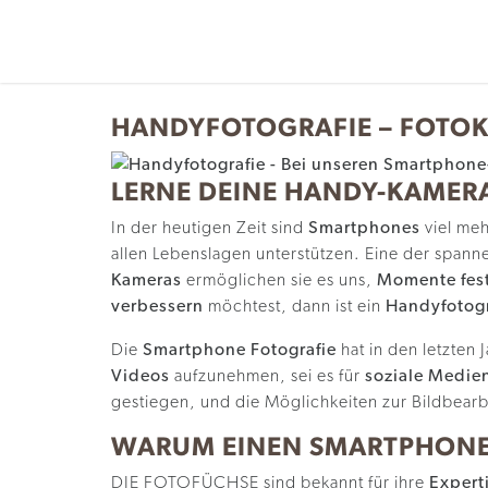
Z
u
m
I
n
HANDYFOTOGRAFIE – FOTOK
h
a
LERNE DEINE HANDY-KAMER
l
t
In der heutigen Zeit sind
Smartphones
viel meh
allen Lebenslagen unterstützen. Eine der spann
Kameras
ermöglichen sie es uns,
Momente fest
verbessern
möchtest, dann ist ein
Handyfotog
Die
Smartphone Fotografie
hat in den letzte
Videos
aufzunehmen, sei es für
soziale Medien
gestiegen, und die Möglichkeiten zur Bildbearbe
WARUM EINEN SMARTPHONE-
DIE FOTOFÜCHSE sind bekannt für ihre
Expert