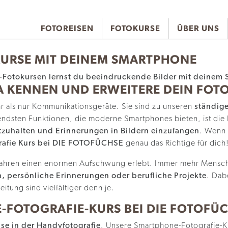
FOTOREISEN
FOTOKURSE
ÜBER UNS
URSE MIT DEINEM SMARTPHONE
A KENNEN UND ERWEITERE DEIN FOTO
r als nur Kommunikationsgeräte. Sie sind zu unseren
ständige
endsten Funktionen, die moderne Smartphones bieten, ist die 
zuhalten und Erinnerungen in Bildern einzufangen
. Wenn
rafie Kurs bei DIE FOTOFÜCHSE
genau das Richtige für dich
n Jahren einen enormen Aufschwung erlebt. Immer mehr Mensc
, persönliche Erinnerungen oder berufliche Projekte
. Dab
itung sind vielfältiger denn je.
FOTOGRAFIE-KURS BEI DIE FOTOFÜ
ise in der Handyfotografie
. Unsere Smartphone-Fotografie-K