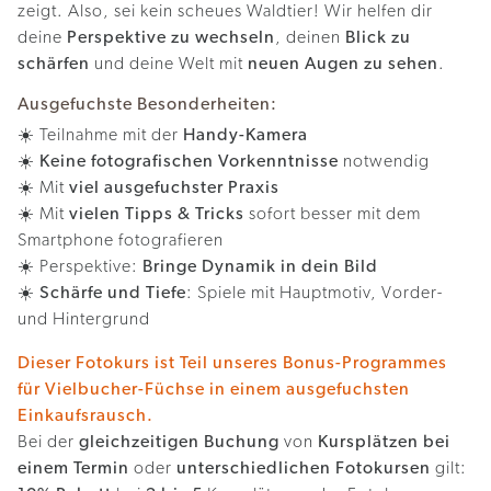
zeigt. Also, sei kein scheues Waldtier! Wir helfen dir
deine
Perspektive zu wechseln
, deinen
Blick zu
schärfen
und deine Welt mit
neuen Augen zu sehen
.
Ausgefuchste Besonderheiten:
☀️ Teilnahme mit der
Handy-Kamera
☀️
Keine fotografischen Vorkenntnisse
notwendig
☀️ Mit
viel ausgefuchster Praxis
☀️ Mit
vielen Tipps & Tricks
sofort besser mit dem
Smartphone fotografieren
☀️ Perspektive:
Bringe Dynamik in dein Bild
☀️
Schärfe und Tiefe
: Spiele mit Hauptmotiv, Vorder-
und Hintergrund
Dieser Fotokurs ist Teil unseres Bonus-Programmes
für Vielbucher-Füchse in einem ausgefuchsten
Einkaufsrausch.
Bei der
gleichzeitigen Buchung
von
Kursplätzen bei
einem Termin
oder
unterschiedlichen Fotokursen
gilt: