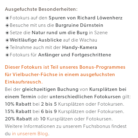
Ausgefuchste Besonderheiten:
☀️Fotokurs auf den
Spuren von Richard Löwenherz
☀️Besuche mit uns die
Burgruine Dürnstein
☀️Setze die
Natur rund um die Burg
in Szene
☀️
Weitläufige Ausblicke
auf die Wachau
☀️Teilnahme auch mit der
Handy-Kamera
☀️Fotokurs für
Anfänger und Fortgeschrittene
Dieser Fotokurs ist Teil unseres Bonus-Programmes
für Vielbucher-Füchse in einem ausgefuchsten
Einkaufsrausch.
Bei der
gleichzeitigen Buchung
von
Kursplätzen bei
einem Termin
oder
unterschiedlichen Fotokursen
gilt:
10% Rabatt
bei
2 bis 5
Kursplätzen oder Fotokursen.
15% Rabatt
bei
6 bis 9
Kursplätzen oder Fotokursen.
20% Rabatt
ab
10
Kursplätzen oder Fotokursen.
Weitere Informationen zu unserem Fuchsbonus findest
du
in unserem Blog
.