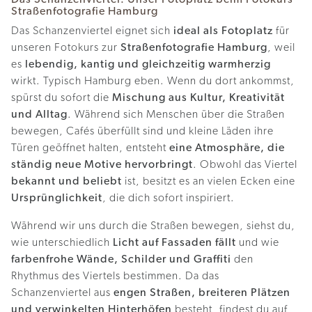
Straßenfotografie Hamburg
Das Schanzenviertel eignet sich
ideal als Fotoplatz
für
unseren Fotokurs zur
Straßenfotografie Hamburg
, weil
es
lebendig, kantig und gleichzeitig warmherzig
wirkt. Typisch Hamburg eben. Wenn du dort ankommst,
spürst du sofort die
Mischung aus Kultur, Kreativität
und Alltag
. Während sich Menschen über die Straßen
bewegen, Cafés überfüllt sind und kleine Läden ihre
Türen geöffnet halten, entsteht
eine Atmosphäre, die
ständig neue Motive hervorbringt
. Obwohl das Viertel
bekannt und beliebt
ist, besitzt es an vielen Ecken eine
Ursprünglichkeit
, die dich sofort inspiriert.
Während wir uns durch die Straßen bewegen, siehst du,
wie unterschiedlich
Licht auf Fassaden fällt
und wie
farbenfrohe Wände, Schilder und Graffiti
den
Rhythmus des Viertels bestimmen. Da das
Schanzenviertel aus
engen Straßen, breiteren Plätzen
und verwinkelten Hinterhöfen
besteht, findest du auf