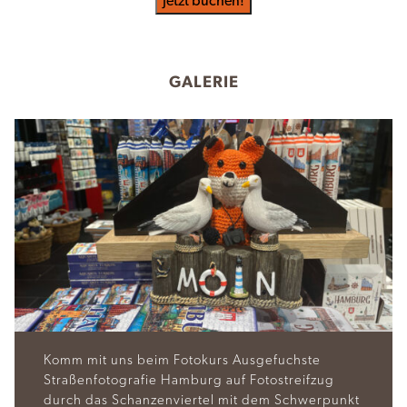
Jetzt buchen!
GALERIE
P
N
r
e
e
x
v
t
Komm mit uns beim Fotokurs Ausgefuchste
i
Straßenfotografie Hamburg auf Fotostreifzug
o
durch das Schanzenviertel mit dem Schwerpunkt
u