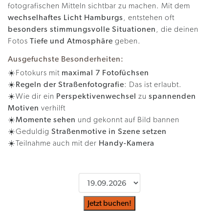
fotografischen Mitteln sichtbar zu machen. Mit dem
wechselhaftes Licht Hamburgs
, entstehen oft
besonders stimmungsvolle Situationen
, die deinen
Fotos
Tiefe und Atmosphäre
geben.
Ausgefuchste Besonderheiten:
☀️Fotokurs mit
maximal 7 Fotofüchsen
☀️
Regeln der Straßenfotografie
: Das ist erlaubt.
☀️Wie dir ein
Perspektivenwechsel
zu
spannenden
Motiven
verhilft
☀️
Momente sehen
und gekonnt auf Bild bannen
☀️Geduldig
Straßenmotive in Szene setzen
☀️Teilnahme auch mit der
Handy-Kamera
Jetzt buchen!