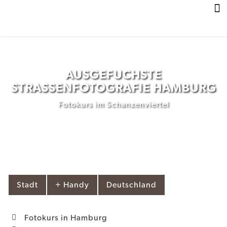
Z
u
m
I
n
h
AUSGEFUCHSTE
a
STRASSENFOTOGRAFIE HAMBURG
l
t
Fotokurs im Schanzenviertel
Stadt
+ Handy
Deutschland
Fotokurs in Hamburg