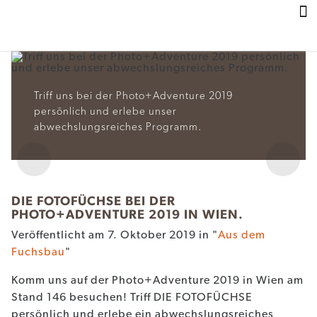
Z
u
m
I
n
h
Triff uns bei der Photo+Adventure 2019
a
persönlich und erlebe unser
l
abwechslungsreiches Programm.
t
P
N
r
e
DIE FOTOFÜCHSE BEI DER
e
x
PHOTO+ADVENTURE 2019 IN WIEN.
v
t
Veröffentlicht am 7. Oktober 2019 in "
Aus dem
i
Fuchsbau
"
o
u
Komm uns auf der Photo+Adventure 2019 in Wien am
s
Stand 146 besuchen! Triff DIE FOTOFÜCHSE
persönlich und erlebe ein abwechslungsreiches