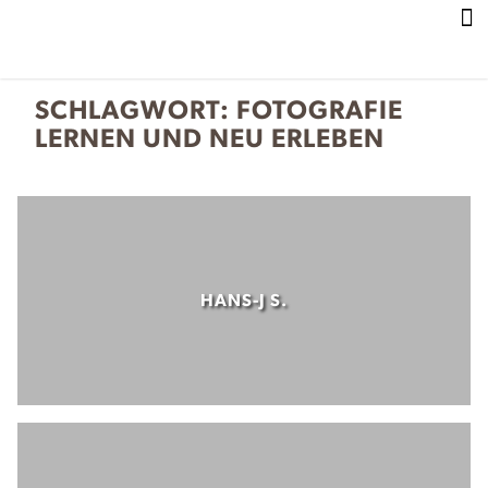
Z
u
m
I
SCHLAGWORT:
FOTOGRAFIE
n
LERNEN UND NEU ERLEBEN
h
a
l
t
HANS-J S.