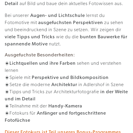
Detail
auf Bild und baue dein aktuelles Fotowissen aus.
Bei unserer
Augen- und Lichtschule
lernst du
Fotomotive mit
ausgefuchsten Perspektiven
zu sehen
und beeindruckend in Szene zu setzen. Wir zeigen dir
viele Tipps und Tricks
wie du die
bunten Bauwerke für
spannende Motive
nutzt.
Ausgefuchste Besonderheiten:
☀️
Lichtquellen und ihre Farben
sehen und verstehen
lernen
☀️Spiele mit
Perspektive und Bildkomposition
☀️Setze die moderne
Architektur
in Adlershof in Szene
☀️Tipps und Tricks zur Architekturfotografie
in der Weite
und im Detail
☀️Teilnahme mit der
Handy-Kamera
☀️Fotokurs für
Anfänger und fortgeschrittene
Fotofüchse
Dieser Fotokurs ist Teil unseres Bonus-Programmes