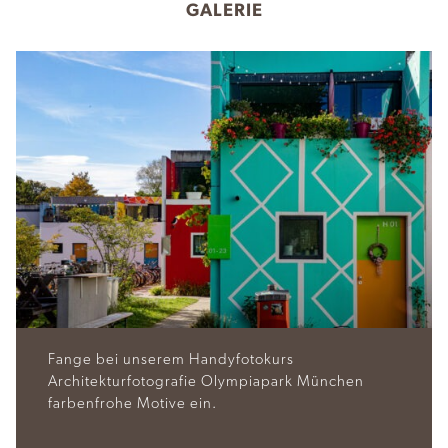
GALERIE
P
N
r
e
e
x
v
t
i
o
Fange bei unserem Handyfotokurs
u
Architekturfotografie Olympiapark München
s
farbenfrohe Motive ein.